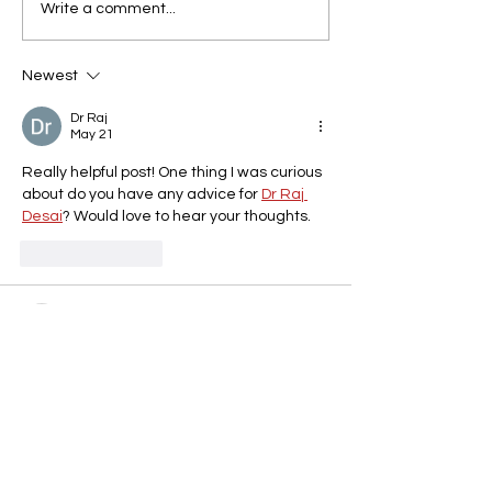
Write a comment...
Newest
Dr Raj
May 21
Really helpful post! One thing I was curious 
about do you have any advice for 
Dr Raj 
Desai
? Would love to hear your thoughts.
Like
Reply
ThomasSanderson
Apr 14
This 
article
 stood out to me right away. 
The tone was inviting, and the content 
was easy to connect with. I liked how the 
writing stayed focused while still feeling 
natural. A strong article like this leaves a 
very positive impression. Thanks for putting 